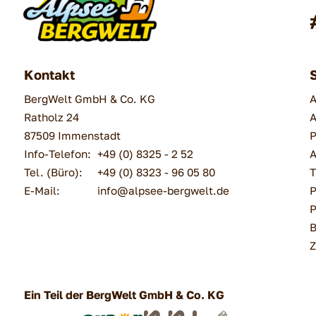
Kontakt
BergWelt GmbH & Co. KG
A
Ratholz 24
A
87509
Immenstadt
P
Info-Telefon:
+49 (0) 8325 - 2 52
A
Tel. (Büro):
+49 (0) 8323 - 96 05 80
T
E-Mail:
info@alpsee-bergwelt.de
P
P
B
Z
Ein Teil der BergWelt GmbH & Co. KG