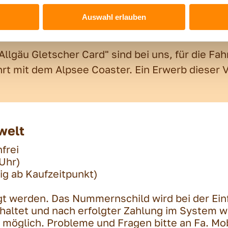
Auswahl erlauben
rt
lgäu Gletscher Card" sind bei uns, für die Fahr
hrt mit dem Alpsee Coaster. Ein Erwerb dieser V
welt
frei
 Uhr)
ig ab Kaufzeitpunkt)
gt werden. Das Nummernschild wird bei der Einf
haltet und nach erfolgter Zahlung im System 
t möglich. Probleme und Fragen bitte an Fa. Mo