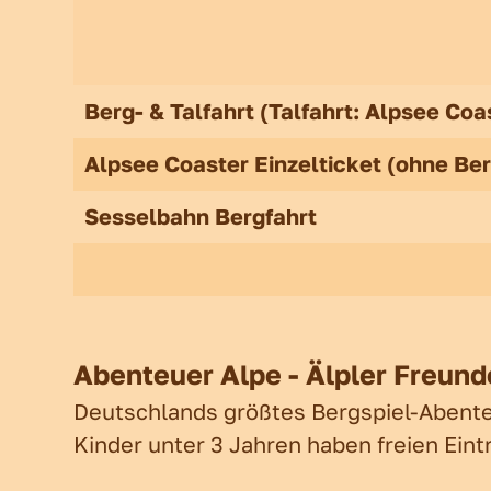
Wandern
Alpe Obere
Gutscheine
Winterspa
Events
Übersichts
Berg- & Talfahrt (Talfahrt: Alpsee Co
Alpsee Coaster Einzelticket (ohne Ber
Neuigkeite
Sesselbahn Bergfahrt
Anreise
Kontakt
Abenteuer Alpe - Älpler Freund
Deutschlands größtes Bergspiel-Abente
Kinder unter 3 Jahren haben freien Eintr