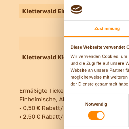
Kletterwald Einzelticket (nur direkt a
Zustimmung
Diese Webseite verwendet 
Kletterwald Kiddy-Parcours
Wir verwenden Cookies, um I
und die Zugriffe auf unsere 
Website an unsere Partner fü
möglicherweise mit weiteren
der Dienste gesammelt habe
Ermäßigte Tickets (nur an der Kasse der
Einwilligungsauswahl
Einheimische, Allgäu-Walser-Card-Inha
Notwendig
• 0,50 € Rabatt/Person auf Sesselbahn
• 2,50 € Rabatt/Person auf Kletterwald