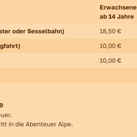
 Kalle
 Post
Erwachsene
ab 14 Jahre
ss
karte
aster oder Sesselbahn)
18,50 €
gfahrt)
10,00 €
n
10,00 €
e
uer.
itt in die Abenteuer Alpe.