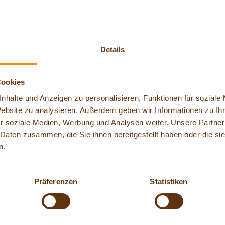
m Kletterwald erhältlich)
Details
Kinder 3-5 
Cookies
7,00 € (1,5 
nhalte und Anzeigen zu personalisieren, Funktionen für soziale
Website zu analysieren. Außerdem geben wir Informationen zu I
r soziale Medien, Werbung und Analysen weiter. Unsere Partner
 Daten zusammen, die Sie ihnen bereitgestellt haben oder die s
n.
 Talstation):
ber und Gruppen ab 10 Personen erhalten:
Präferenzen
Statistiken
-, Alpsee Coaster- und Abenteuer Alpe-Kombi-T
-Kombi-Tickets