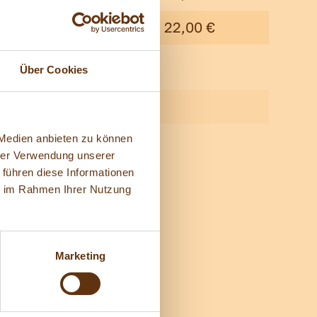
27,00 €
22,00 €
Über Cookies
Jahre
Stunden)
 Medien anbieten zu können
hrer Verwendung unserer
 führen diese Informationen
ie im Rahmen Ihrer Nutzung
Marketing
ickets